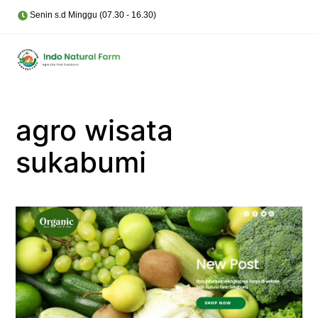
Skip
Cart
Senin s.d Minggu (07.30 - 16.30)
Men
to
content
agro wisata
sukabumi