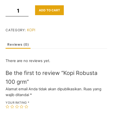
Kopi
ADD TO CART
Robusta
100
grm
KOPI
CATEGORY:
quantity
Reviews (0)
There are no reviews yet.
Be the first to review “Kopi Robusta
100 grm”
Alamat email Anda tidak akan dipublikasikan.
Ruas yang
wajib ditandai
*
YOUR RATING
*