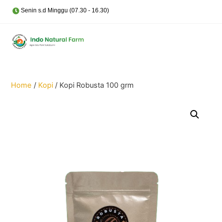
Skip
Cart
Senin s.d Minggu (07.30 - 16.30)
Men
to
content
Home
/
Kopi
/ Kopi Robusta 100 grm