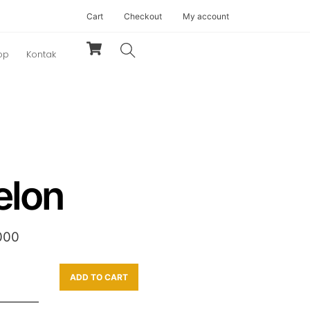
Cart
Checkout
My account
Cart
Search
op
Kontak
lon
000
ADD TO CART
ty