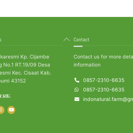
Back
s
Contact
To
Top
ukaresmi Kp. Cijambe
Contact us for more deta
g No.1 RT.19/09 Desa
information
esmi Kec. Cisaat Kab.
0857-2310-6635
bumi 43152
0857-2310-6635
w us:
indonatural.farm@g