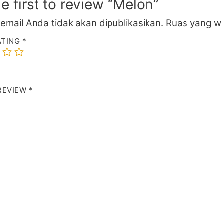
e first to review “Melon”
email Anda tidak akan dipublikasikan.
Ruas yang w
ATING
*
REVIEW
*