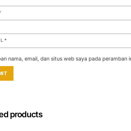
*
IL
*
an nama, email, dan situs web saya pada peramban in
ed products