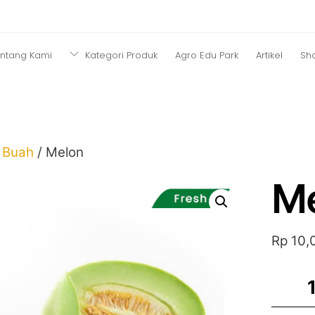
ntang Kami
Kategori Produk
Agro Edu Park
Artikel
Sh
/
Buah
/ Melon
Me
Rp
10,
Melon
quanti